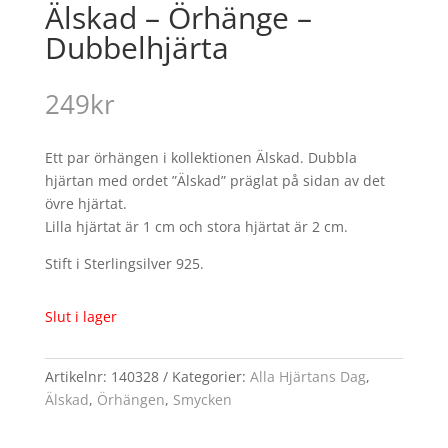
Älskad – Örhänge –
Dubbelhjärta
249
kr
Ett par örhängen i kollektionen Älskad. Dubbla
hjärtan med ordet ”Älskad” präglat på sidan av det
övre hjärtat.
Lilla hjärtat är 1 cm och stora hjärtat är 2 cm.
Stift i Sterlingsilver 925.
Slut i lager
Artikelnr:
140328
Kategorier:
Alla Hjärtans Dag
,
Älskad
,
Örhängen
,
Smycken