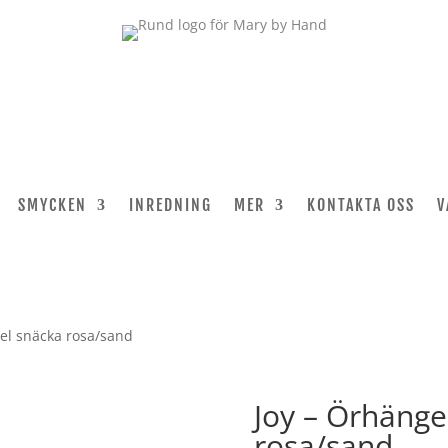
SMYCKEN
INREDNING
MER
KONTAKTA OSS
V
el snäcka rosa/sand
Joy – Örhänge
rosa/sand