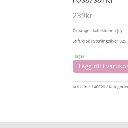
239
kr
Örhänge i kollektionen Joy.
Stift/krok i Sterlingsilver 925.
I lager
Lägg till i varuko
Artikelnr:
140020
Kategorie