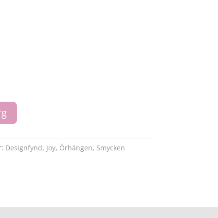
rg
r:
Designfynd
,
Joy
,
Örhängen
,
Smycken