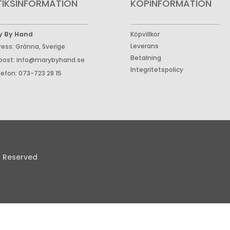
TIKSINFORMATION
KÖPINFORMATION
y By Hand
Köpvillkor
Leverans
ress: Gränna, Sverige
Betalning
post: info@marybyhand.se
Integritetspolicy
lefon: 073-723 28 15
s Reserved