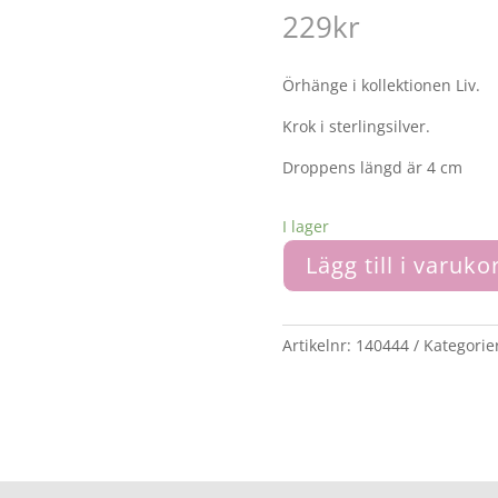
229
kr
Örhänge i kollektionen Liv.
Krok i sterlingsilver.
Droppens längd är 4 cm
I lager
Lägg till i varuko
Artikelnr:
140444
Kategorie