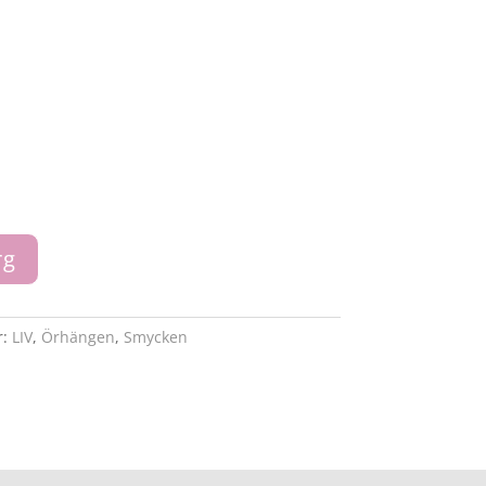
rg
r:
LIV
,
Örhängen
,
Smycken