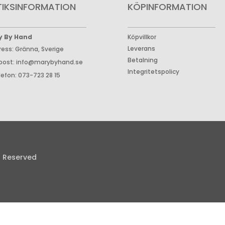
TIKSINFORMATION
KÖPINFORMATION
y By Hand
Köpvillkor
Leverans
ress: Gränna, Sverige
Betalning
post: info@marybyhand.se
Integritetspolicy
lefon: 073-723 28 15
s Reserved