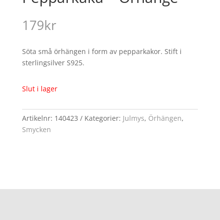
179
kr
Söta små örhängen i form av pepparkakor. Stift i
sterlingsilver S925.
Slut i lager
Artikelnr:
140423
Kategorier:
Julmys
,
Örhängen
,
Smycken