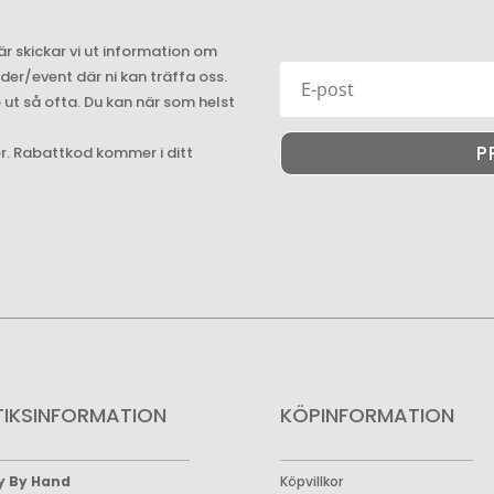
är skickar vi ut information om
r/event där ni kan träffa oss.
e ut så ofta. Du kan när som helst
P
er. Rabattkod kommer i ditt
TIKSINFORMATION
KÖPINFORMATION
y By Hand
Köpvillkor