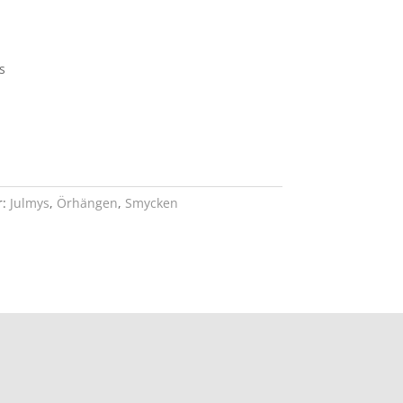
s
r:
Julmys
,
Örhängen
,
Smycken