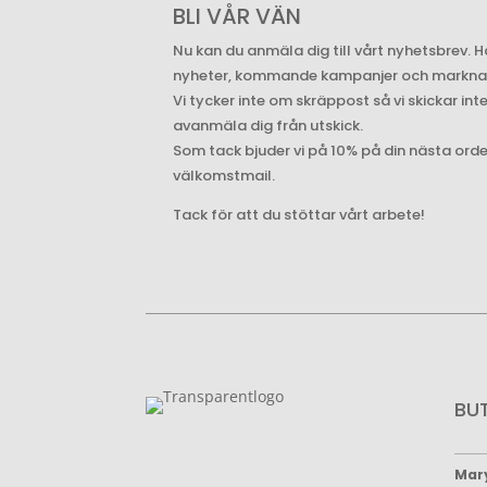
BLI VÅR VÄN
Nu kan du anmäla dig till vårt nyhetsbrev. H
nyheter, kommande kampanjer och marknade
Vi tycker inte om skräppost så vi skickar int
avanmäla dig från utskick.
Som tack bjuder vi på 10% på din nästa ord
välkomstmail.
Tack för att du stöttar vårt arbete!
BU
Mar