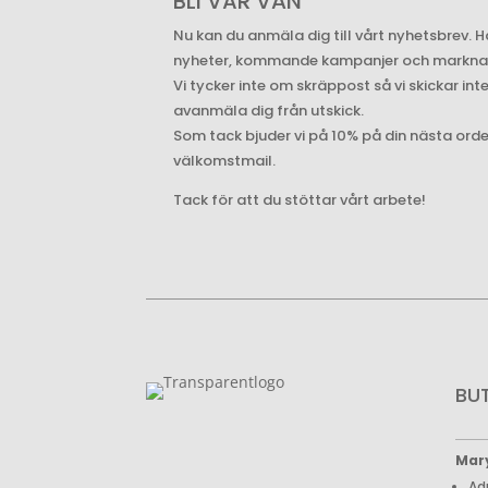
BLI VÅR VÄN
Nu kan du anmäla dig till vårt nyhetsbrev. H
nyheter, kommande kampanjer och marknade
Vi tycker inte om skräppost så vi skickar int
avanmäla dig från utskick.
Som tack bjuder vi på 10% på din nästa ord
välkomstmail.
Tack för att du stöttar vårt arbete!
BU
Mar
Ad