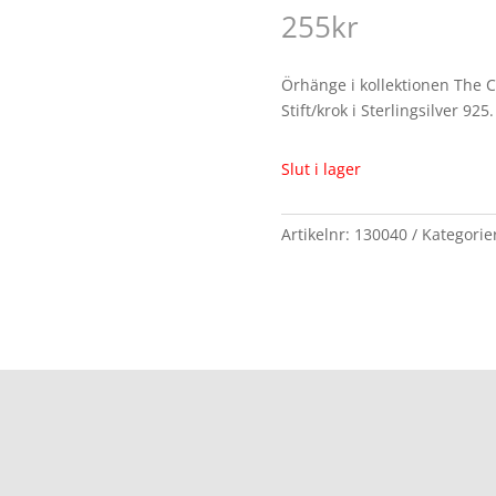
255
kr
Örhänge i kollektionen The C
Stift/krok i Sterlingsilver 925.
Slut i lager
Artikelnr:
130040
Kategorie