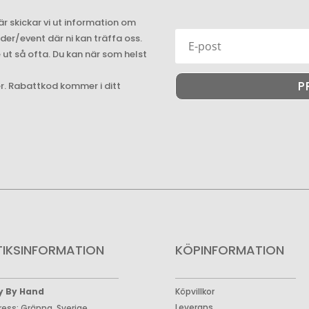
är skickar vi ut information om
r/event där ni kan träffa oss.
e ut så ofta. Du kan när som helst
P
er. Rabattkod kommer i ditt
TIKSINFORMATION
KÖPINFORMATION
y By Hand
Köpvillkor
Leverans
ress: Gränna, Sverige