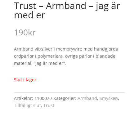
Trust – Armband – jag är
med er
190
kr
Armband vit/silver i memorywire med handgjorda
ordpärlor i polymerlera, övriga pärlor i blandade
material. ”jag är med er”.
Slut i lager
Artikelnr:
110007
Kategorier:
Armband
,
Smycken
,
Tillfälligt slut
,
Trust