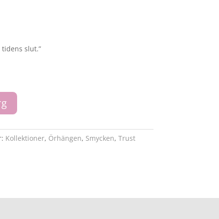
.
 tidens slut.”
rg
r:
Kollektioner
,
Örhängen
,
Smycken
,
Trust