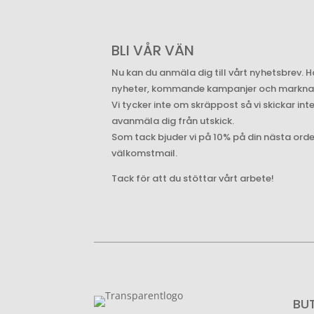
BLI VÅR VÄN
Nu kan du anmäla dig till vårt nyhetsbrev. H
nyheter, kommande kampanjer och marknade
Vi tycker inte om skräppost så vi skickar int
avanmäla dig från utskick.
Som tack bjuder vi på 10% på din nästa ord
välkomstmail.
Tack för att du stöttar vårt arbete!
BU