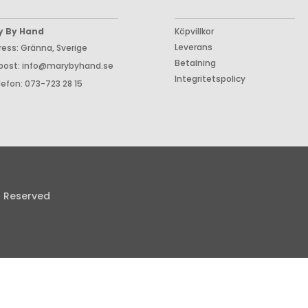
y By Hand
Köpvillkor
Leverans
ress: Gränna, Sverige
Betalning
post: info@marybyhand.se
Integritetspolicy
lefon: 073-723 28 15
s Reserved