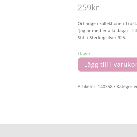
259
kr
Örhänge i kollektionen Trust
”Jag är med er alla dagar. Till
Stift i Sterlingsilver 925.
I lager
Lägg till i varuko
Artikelnr:
140358
Kategorie