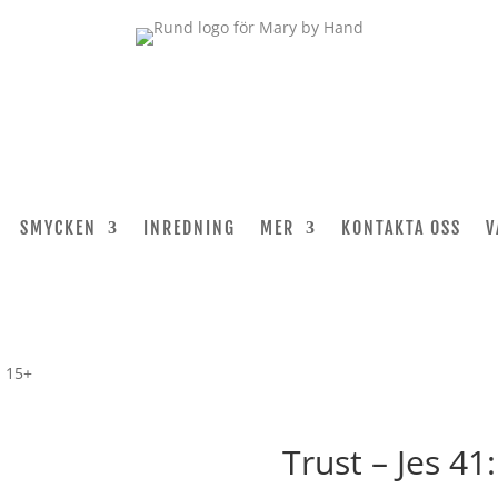
SMYCKEN
INREDNING
MER
KONTAKTA OSS
V
l 15+
Trust – Jes 41