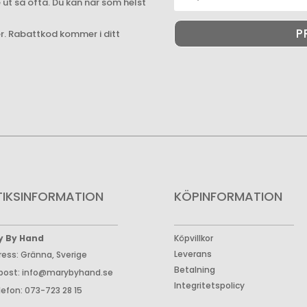
e ut så ofta. Du kan när som helst
P
er. Rabattkod kommer i ditt
TIKSINFORMATION
KÖPINFORMATION
y By Hand
Köpvillkor
Leverans
ress: Gränna, Sverige
Betalning
post: info@marybyhand.se
Integritetspolicy
lefon: 073-723 28 15