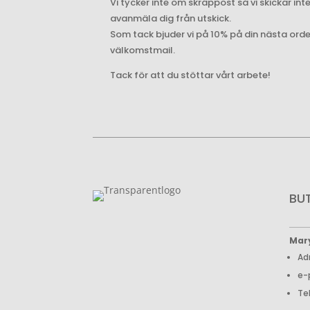
Vi tycker inte om skräppost så vi skickar int
avanmäla dig från utskick.
Som tack bjuder vi på 10% på din nästa ord
välkomstmail.
Tack för att du stöttar vårt arbete!
BU
Mar
Ad
e-
Te