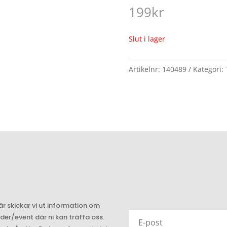
199
kr
Slut i lager
Artikelnr:
140489
Kategori:
är skickar vi ut information om
r/event där ni kan träffa oss.