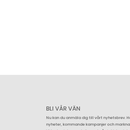
BLI VÅR VÄN
Nu kan du anmäla dig till vårt nyhetsbrev. H
nyheter, kommande kampanjer och marknade