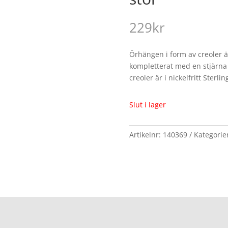
229
kr
Örhängen i form av creoler är
kompletterat med en stjärna i
creoler är i nickelfritt Sterlin
Slut i lager
Artikelnr:
140369
Kategorie