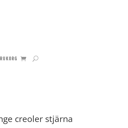
ARUKORG
nge creoler stjärna