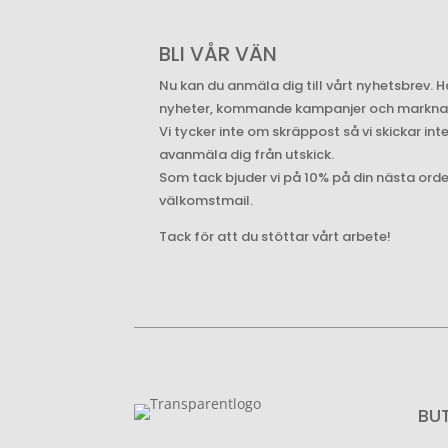
BLI VÅR VÄN
Nu kan du anmäla dig till vårt nyhetsbrev. H
nyheter, kommande kampanjer och marknade
Vi tycker inte om skräppost så vi skickar int
avanmäla dig från utskick.
Som tack bjuder vi på 10% på din nästa ord
välkomstmail.
Tack för att du stöttar vårt arbete!
BU