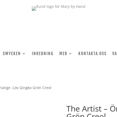
SMYCKEN
INREDNING
MER
KONTAKTA OSS
V
rhänge -Löv Gingko Grön Creol
The Artist – 
Grön Creol