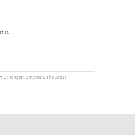
tist.
r:
Örhängen
,
Smycken
,
The Artist