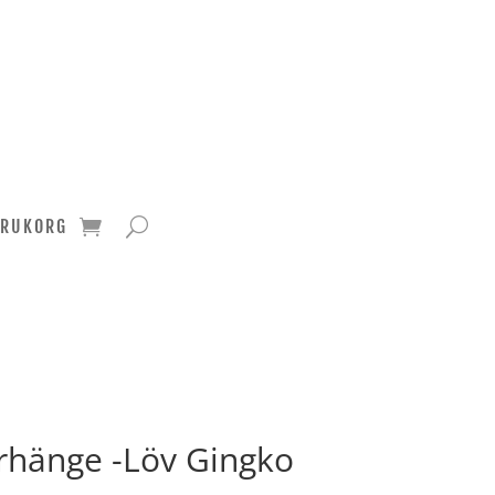
ARUKORG
Örhänge -Löv Gingko