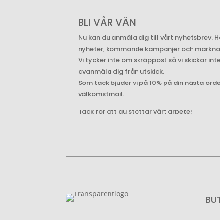
BLI VÅR VÄN
Nu kan du anmäla dig till vårt nyhetsbrev. H
nyheter, kommande kampanjer och marknade
Vi tycker inte om skräppost så vi skickar int
avanmäla dig från utskick.
Som tack bjuder vi på 10% på din nästa ord
välkomstmail.
Tack för att du stöttar vårt arbete!
BU